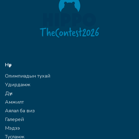
Нүүр
Олимпиадын тухай
Удирдамж
Дүн
Амжилт
Аялал ба виз
Галерей
Мэдээ
Тусламж