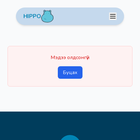
HIPPO
Мэдээ олдсонгүй
Буцах