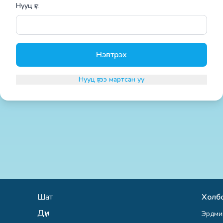
Нууц үг:
Нэвтрэх
Нууц үгээ мартсан уу
Шат
Холбо
Дүн
Эрдми