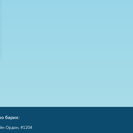
о барих:
йн Ордон, #1204