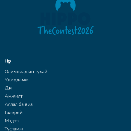
Нүүр
Олимпиадын тухай
Удирдамж
Дүн
Амжилт
Аялал ба виз
Галерей
Мэдээ
Тусламж