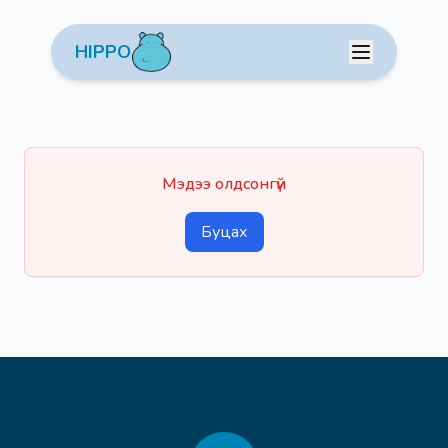
HIPPO
Мэдээ олдсонгүй
Буцах